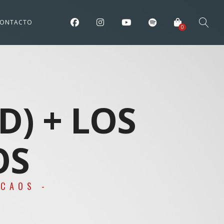
ONTACTO
0
D) + LOS
OS
 CAOS -