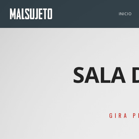
INICIO
SALA 
GIRA P