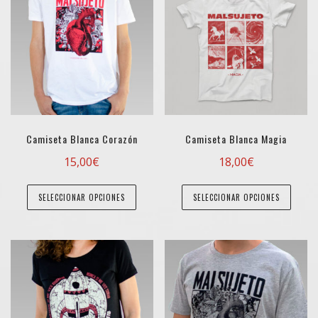
Camiseta Blanca Corazón
Camiseta Blanca Magia
15,00
€
18,00
€
Este
Este
SELECCIONAR OPCIONES
SELECCIONAR OPCIONES
producto
produ
tiene
tiene
múltiples
múltip
variantes.
varian
Las
Las
opciones
opcio
se
se