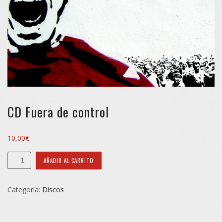
CD Fuera de control
10,00
€
CD
AÑADIR AL CARRITO
Fuera
de
Categoría:
Discos
control
cantidad