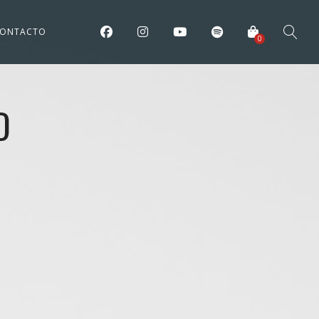
ONTACTO
0
D